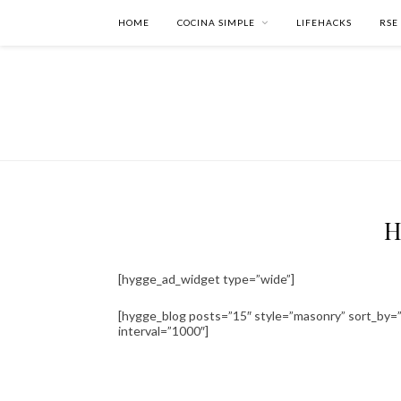
HOME
COCINA SIMPLE
LIFEHACKS
RSE
H
[hygge_ad_widget type=”wide”]
[hygge_blog posts=”15″ style=”masonry” sort_by=”
interval=”1000″]