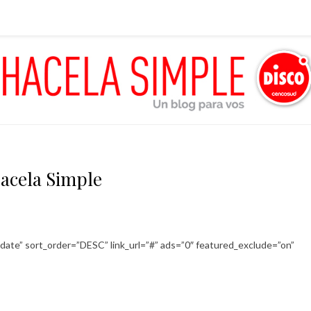
acela Simple
date” sort_order=”DESC” link_url=”#” ads=”0″ featured_exclude=”on”