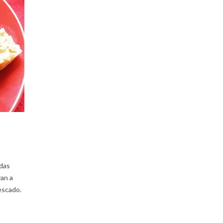
idas
van a
escado.