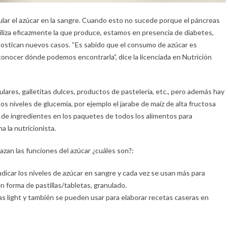
ular el azúcar en la sangre. Cuando esto no sucede porque el páncreas
tiliza eficazmente la que produce, estamos en presencia de diabetes,
nostican nuevos casos. “Es sabido que el consumo de azúcar es
econocer dónde podemos encontrarla”, dice la licenciada en Nutrición
lares, galletitas dulces, productos de pastelería, etc., pero además hay
os niveles de glucemia, por ejemplo el jarabe de maíz de alta fructosa
ista de ingredientes en los paquetes de todos los alimentos para
a la nutricionista.
azan las funciones del azúcar ¿cuáles son?:
udicar los niveles de azúcar en sangre y cada vez se usan más para
en forma de pastillas/tabletas, granulado.
as light y también se pueden usar para elaborar recetas caseras en