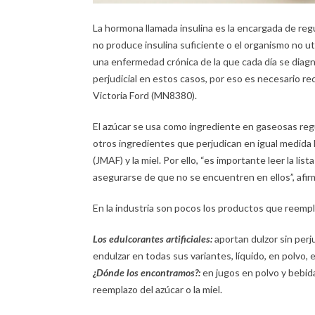
La hormona llamada insulina es la encargada de reg
no produce insulina suficiente o el organismo no u
una enfermedad crónica de la que cada día se diag
perjudicial en estos casos, por eso es necesario r
Victoria Ford (MN8380).
El azúcar se usa como ingrediente en gaseosas regu
otros ingredientes que perjudican en igual medida l
(JMAF) y la miel. Por ello, “es importante leer la l
asegurarse de que no se encuentren en ellos”, afirm
En la industria son pocos los productos que reempl
Los edulcorantes artificiales:
aportan dulzor sin perj
endulzar en todas sus variantes, líquido, en polvo, 
¿Dónde los encontramos?:
en jugos en polvo y bebid
reemplazo del azúcar o la miel.