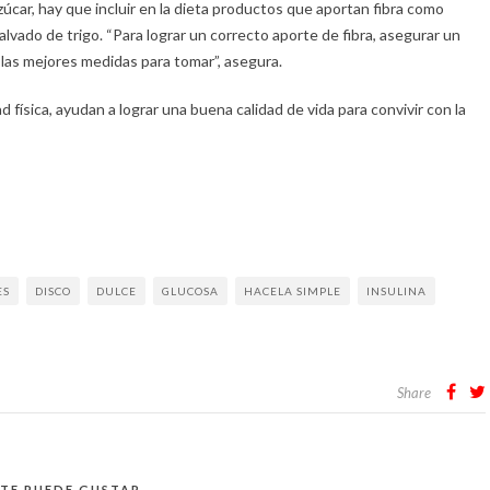
car, hay que incluir en la dieta productos que aportan fibra como
alvado de trigo. “Para lograr un correcto aporte de fibra, asegurar un
las mejores medidas para tomar”, asegura.
d física, ayudan a lograr una buena calidad de vida para convivir con la
ES
DISCO
DULCE
GLUCOSA
HACELA SIMPLE
INSULINA
Share
TE PUEDE GUSTAR