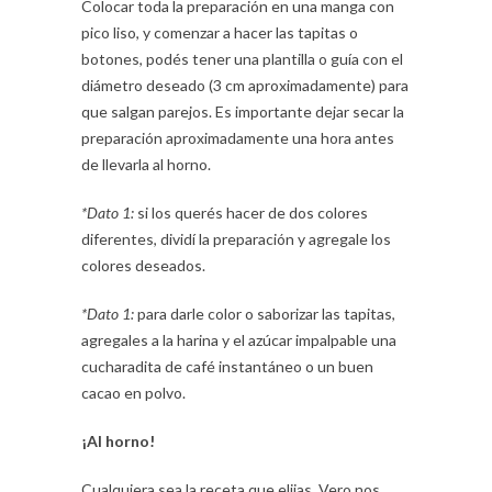
Colocar toda la preparación en una manga con
pico liso, y comenzar a hacer las tapitas o
botones, podés tener una plantilla o guía con el
diámetro deseado (3 cm aproximadamente) para
que salgan parejos. Es importante dejar secar la
preparación aproximadamente una hora antes
de llevarla al horno.
*Dato 1:
si los querés hacer de dos colores
diferentes, dividí la preparación y agregale los
colores deseados.
*Dato 1:
para darle color o saborizar las tapitas,
agregales a la harina y el azúcar impalpable una
cucharadita de café instantáneo o un buen
cacao en polvo.
¡Al horno!
Cualquiera sea la receta que elijas, Vero nos