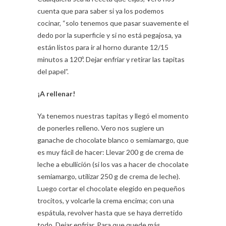
cuenta que para saber si ya los podemos
cocinar, “solo tenemos que pasar suavemente el
dedo por la superficie y si no está pegajosa, ya
están listos para ir al horno durante 12/15
minutos a 120º. Dejar enfriar y retirar las tapitas
del papel”.
¡A rellenar!
Ya tenemos nuestras tapitas y llegó el momento
de ponerles relleno. Vero nos sugiere un
ganache de chocolate blanco o semiamargo, que
es muy fácil de hacer: Llevar 200 g de crema de
leche a ebullición (si los vas a hacer de chocolate
semiamargo, utilizar 250 g de crema de leche).
Luego cortar el chocolate elegido en pequeños
trocitos, y volcarle la crema encima; con una
espátula, revolver hasta que se haya derretido
todo. Dejar enfriar. Para que quede más