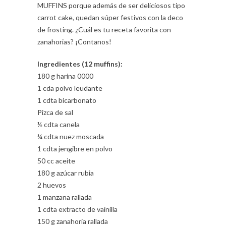
MUFFINS porque además de ser deliciosos tipo
carrot cake, quedan súper festivos con la deco
de frosting. ¿Cuál es tu receta favorita con
zanahorias? ¡Contanos!
Ingredientes (12 muffins):
180 g harina 0000
1 cda polvo leudante
1 cdta bicarbonato
Pizca de sal
½ cdta canela
¼ cdta nuez moscada
1 cdta jengibre en polvo
50 cc aceite
180 g azúcar rubia
2 huevos
1 manzana rallada
1 cdta extracto de vainilla
150 g zanahoria rallada