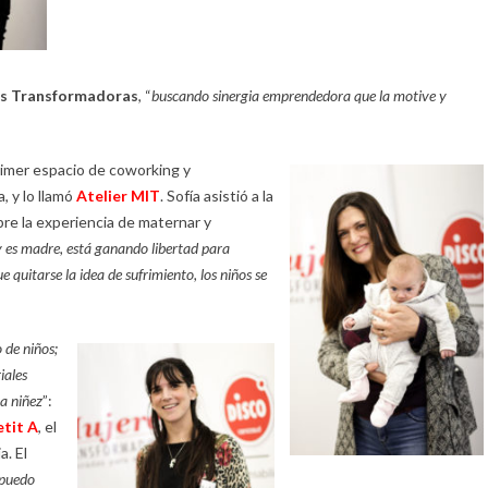
s Transformadoras
,
“
buscando sinergia emprendedora que la motive y
rimer espacio de coworking y
 y lo llamó
Atelier MIT
. Sofía asistió a la
bre la experiencia de maternar y
es madre, está ganando libertad para
quitarse la idea de sufrimiento, los niños se
 de niños;
iales
ra niñez
”:
etit A
, el
a. El
 puedo