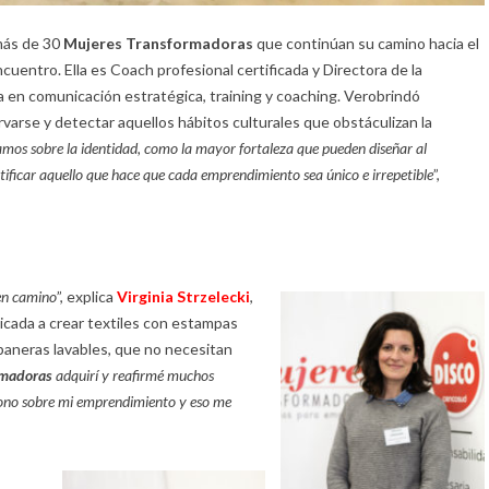
más de 30
Mujeres Transformadoras
que continúan su camino hacia el
ncuentro. Ella es Coach profesional certificada y Directora de la
a en comunicación estratégica, training y coaching. Verobrindó
arse y detectar aquellos hábitos culturales que obstáculizan la
mos sobre la identidad, como la mayor fortaleza que pueden diseñar al
ificar aquello que hace que cada emprendimiento sea único e irrepetible
”,
uen camino
”, explica
Virginia Strzelecki
,
cada a crear textiles con estampas
y paneras lavables, que no necesitan
rmadoras
adquirí y reafirmé muchos
iono sobre mi emprendimiento y eso me
,