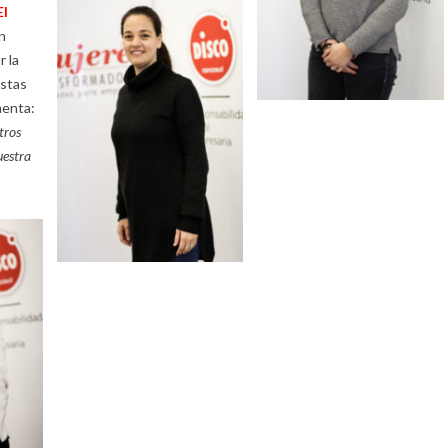
El
on
r la
estas
menta:
tros
uestra