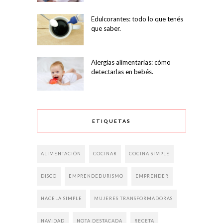
Edulcorantes: todo lo que tenés
que saber.
Alergias alimentarias: cómo
detectarlas en bebés.
ETIQUETAS
ALIMENTACIÓN
COCINAR
COCINA SIMPLE
DISCO
EMPRENDEDURISMO
EMPRENDER
HACELA SIMPLE
MUJERES TRANSFORMADORAS
NAVIDAD
NOTA DESTACADA
RECETA