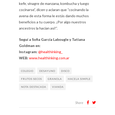
kefir, vinagre de manzana, kombucha y luego
cocinarse”, dicen y aclaran que “cocinando la
avena de esta forma le estás dando muchos
beneficios a tu cuerpo. ¡Por algo nuestros
ancestros la hacían así!”.
Seguí a Sofia García Labougle y Tatiana
Goldman en:
Instagram:
@healthinking_
WEB:
www.healthinking.com.ar
COLEGIO
DESAYUNO
DISCO
FRUTOS SECOS
GRANOLA
HACELA SIMPLE
NOTA DESTACADA
VIANDA
Share