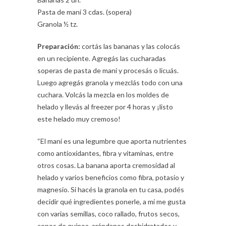
Pasta de maní 3 cdas. (sopera)
Granola ½ tz.
Preparación:
cortás las bananas y las colocás
en un recipiente. Agregás las cucharadas
soperas de pasta de maní y procesás o licuás.
Luego agregás granola y mezclás todo con una
cuchara. Volcás la mezcla en los moldes de
helado y llevás al freezer por 4 horas y ¡listo
este helado muy cremoso!
“El maní es una legumbre que aporta nutrientes
como antioxidantes, fibra y vitaminas, entre
otros cosas. La banana aporta cremosidad al
helado y varios beneficios como fibra, potasio y
magnesio. Si hacés la granola en tu casa, podés
decidir qué ingredientes ponerle, a mí me gusta
con varias semillas, coco rallado, frutos secos,
copos de quínoa, arándanos deshidratados y