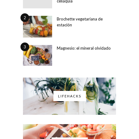
celiaquía
2
Brochette vegetariana de
estación
3
Magnesio: el mineral olvidado
LIFEHACKS