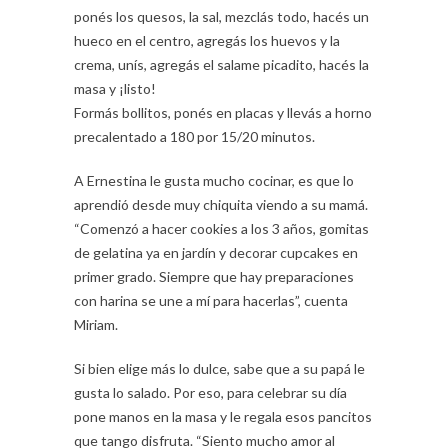
ponés los quesos, la sal, mezclás todo, hacés un
hueco en el centro, agregás los huevos y la
crema, unís, agregás el salame picadito, hacés la
masa y ¡listo!
Formás bollitos, ponés en placas y llevás a horno
precalentado a 180 por 15/20 minutos.
A Ernestina le gusta mucho cocinar, es que lo
aprendió desde muy chiquita viendo a su mamá.
“Comenzó a hacer cookies a los 3 años, gomitas
de gelatina ya en jardín y decorar cupcakes en
primer grado. Siempre que hay preparaciones
con harina se une a mí para hacerlas”, cuenta
Miriam.
Si bien elige más lo dulce, sabe que a su papá le
gusta lo salado. Por eso, para celebrar su día
pone manos en la masa y le regala esos pancitos
que tango disfruta. “Siento mucho amor al