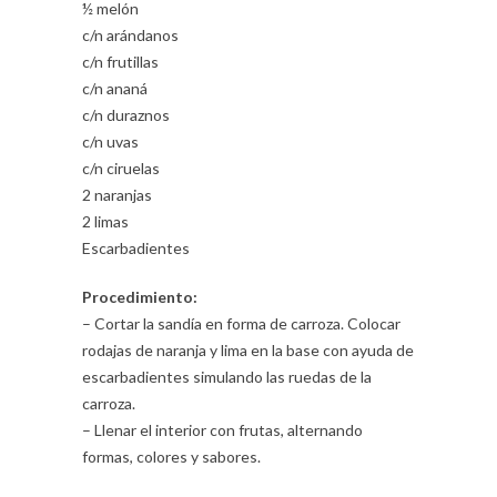
½ melón
c/n arándanos
c/n frutillas
c/n ananá
c/n duraznos
c/n uvas
c/n ciruelas
2 naranjas
2 limas
Escarbadientes
Procedimiento:
– Cortar la sandía en forma de carroza. Colocar
rodajas de naranja y lima en la base con ayuda de
escarbadientes simulando las ruedas de la
carroza.
– Llenar el interior con frutas, alternando
formas, colores y sabores.